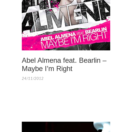
Abel Almena feat. Bearlin –
Maybe I’m Right
24/11/2012
COLABO