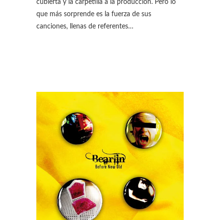
cubierta y la carpetilla a la producción. Pero lo
que más sorprende es la fuerza de sus
canciones, llenas de referentes…
DESTAC
,
DISCOG