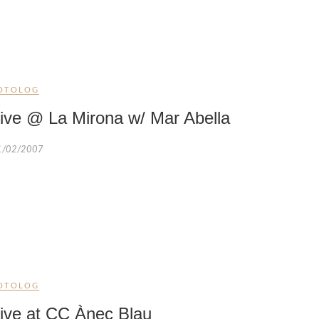
OTOLOG
ive @ La Mirona w/ Mar Abella
1/02/2007
OTOLOG
ive at CC Ànec Blau