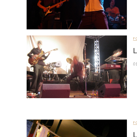
F
L
0
F
L