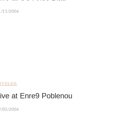
1/11/2006
OTOLOG
ive at Enre9 Poblenou
2/05/2006