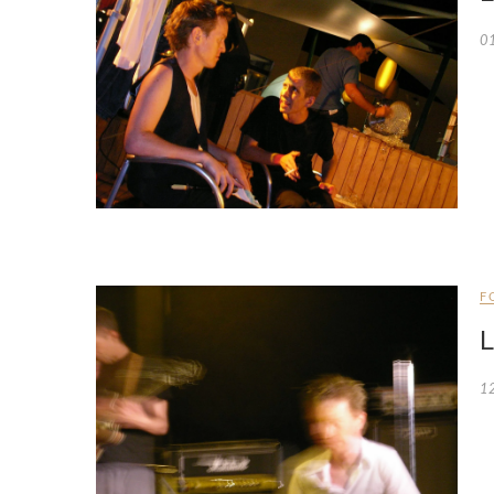
0
F
L
1